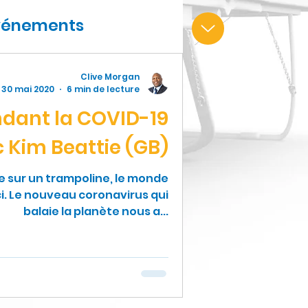
vénements
Clive Morgan
30 mai 2020
6 min de lecture
ndant la COVID-19
c Kim Beattie (GB)
 sur un trampoline, le monde
ci. Le nouveau coronavirus qui
balaie la planète nous a...