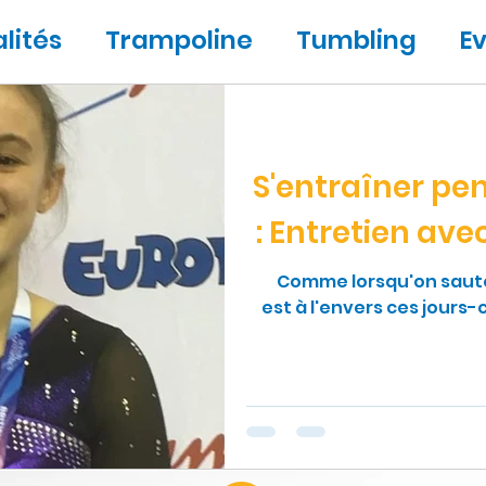
lités
Trampoline
Tumbling
E
s
Gymnastique
Personnalités
S'entraîner pe
: Entretien ave
Comme lorsqu'on saute
est à l'envers ces jours-